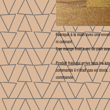
Fabriqué à la main avec une envel
ni colorant.
Il se mange froid avec du pain au
Produit frais qui arrive tous les l
commande il n'était pas en stock, i
commande.