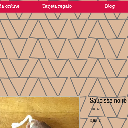
da online
Tarjeta regalo
Blog
Saucisse noire
SKU : 63
Prix
3,65 €