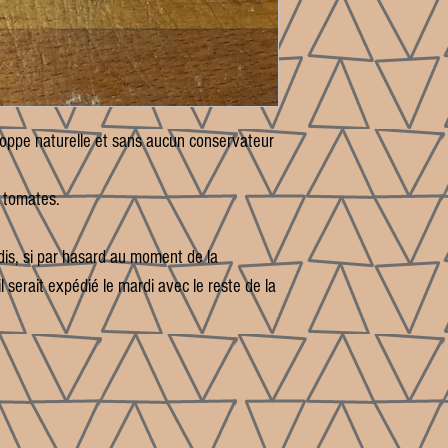
oppe naturelle et sans aucun conservateur
x tomates.
undis, si par hasard au moment de la
l serait expédié le mardi avec le reste de la