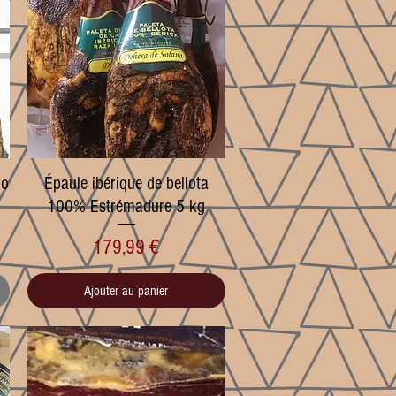
Aperçu rapide
lo
Épaule ibérique de bellota
100% Estrémadure 5 kg
onnel
Prix
179,99 €
Ajouter au panier