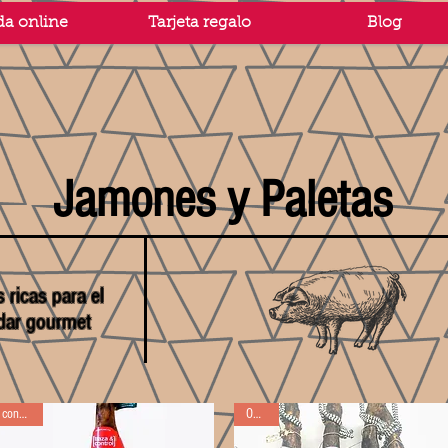
da online
Tarjeta regalo
Blog
Jamones y Paletas
 ricas para el
dar gourmet
conseillé
OFFRE