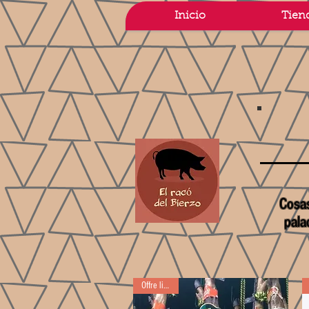
Inicio
Tien
Cosas
pala
Offre limitée