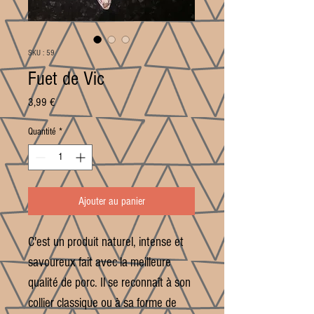
SKU : 59
Fuet de Vic
Prix
3,99 €
Quantité
*
Ajouter au panier
C'est un produit naturel, intense et
savoureux fait avec la meilleure
qualité de porc. Il se reconnaît à son
collier classique ou à sa forme de